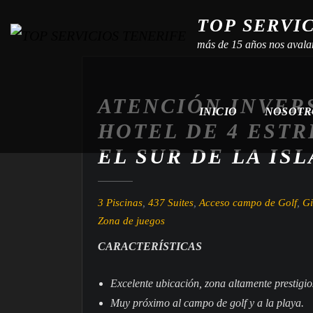
TOP SERVI
más de 15 años nos avala
ATENCIÓN INVER
INICIO
NOSOT
HOTEL DE 4 ESTR
EL SUR DE LA ISL
3 Piscinas
,
437 Suites
,
Acceso campo de Golf
,
Gi
Zona de juegos
CARACTERÍSTICAS
E
x
c
e
l
e
n
t
e
u
b
i
c
a
c
i
ó
n
,
z
o
n
a
a
l
t
a
m
e
n
t
e
p
r
e
s
t
i
g
i
o
M
u
y
p
r
ó
x
i
m
o
a
l
c
a
m
p
o
d
e
g
o
l
f
y
a
l
a
p
l
a
y
a
.