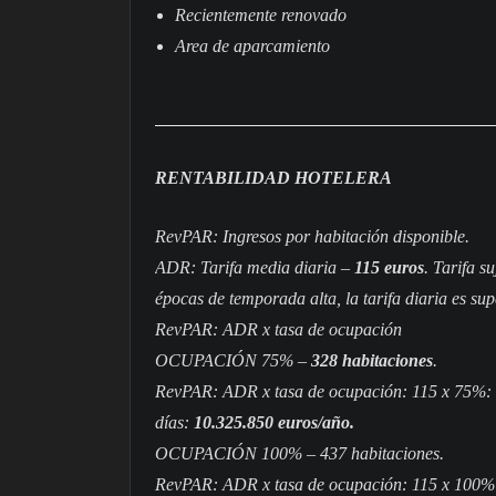
R
e
c
i
e
n
t
e
m
e
n
t
e
r
e
n
o
v
a
d
o
A
r
e
a
d
e
a
p
a
r
c
a
m
i
e
n
t
o
RENTABILIDAD HOTELERA
RevPAR: Ingresos por habitación disponible.
ADR: Tarifa media diaria –
115 euros
. Tarifa s
épocas de temporada alta, la tarifa diaria es supe
RevPAR: ADR x tasa de ocupación
OCUPACIÓN 75% –
328 habitaciones
.
RevPAR: ADR x tasa de ocupación: 115 x 75%: 8
días:
10.325.850 euros/año.
OCUPACIÓN 100% – 437 habitaciones.
RevPAR: ADR x tasa de ocupación: 115 x 100%: 1