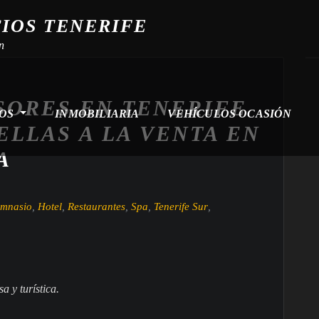
CIOS TENERIFE
n
SORES EN TENERIFE
ROS
INMOBILIARIA
VEHÍCULOS OCASIÓN
ELLAS A LA VENTA EN
A
mnasio
,
Hotel
,
Restaurantes
,
Spa
,
Tenerife Sur
,
s
a
y
t
u
r
í
s
t
i
c
a
.