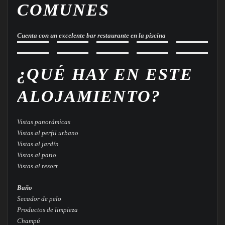
COMUNES
Cuenta con un excelente bar restaurante en la piscina
¿QUÉ HAY EN ESTE
ALOJAMIENTO?
Vistas panorámicas
Vistas al perfil urbano
Vistas al jardín
Vistas al patio
Vistas al resort
Baño
Secador de pelo
Productos de limpieza
Champú