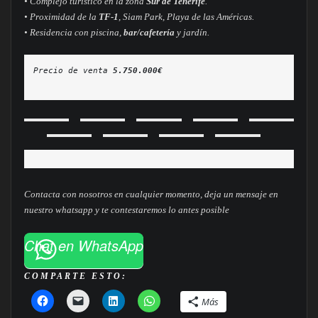
• Complejo turístico en la zona
Sur de Tenerife
.
• Proximidad de la
TF-1
, Siam Park, Playa de las Américas.
• Residencia con piscina,
bar/cafetería
y jardín.
Precio de venta 
5.750.000€

Contacta con nosotros en cualquier momento, deja un mensaje en
nuestro whatsapp y te contestaremos lo antes posible
Chat en WhatsApp
COMPARTE ESTO:
Más