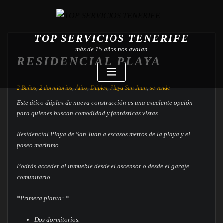
TOP SERVICIOS TENERIFE
más de 15 años nos avalan
RESIDENCIAL PLAYA
2 Baños
,
2 dormitorios
,
Ático
,
Dúplex
,
Playa San Juan
,
se vende
Este ático dúplex de nueva construcción es una excelente opción
para quienes buscan comodidad y fantásticas vistas.
Residencial Playa de San Juan a escasos metros de la playa y el
paseo marítimo.
Podrás acceder al inmueble desde el ascensor o desde el garaje
comunitario.
*Primera planta: *
Dos dormitorios.