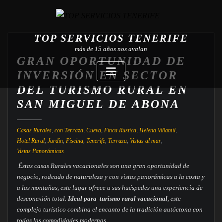
TOP SERVICIOS TENERIFE
más de 15 años nos avalan
GRAN OPORTUNIDAD DE
INVERSIÓN EN SECTOR
DEL TURISMO RURAL EN
SAN MIGUEL DE ABONA
Casas Rurales
,
con Terraza
,
Cueva
,
Finca Rustica
,
Helena Villamil
,
Hotel Rural
,
Jardin
,
Piscina
,
Tenerife
,
Terraza
,
Vistas al mar
,
Vistas Panorámicas
Éstas casas Rurales vacacionales son una gran oportunidad de
negocio, rodeado de naturaleza y con vistas panorámicas a la costa y
a las montañas, este lugar ofrece a sus huéspedes una experiencia de
desconexión total.
Ideal para turismo rural vacacional
, este
complejo turístico combina el encanto de la tradición autóctona con
todas las comodidades modernas.