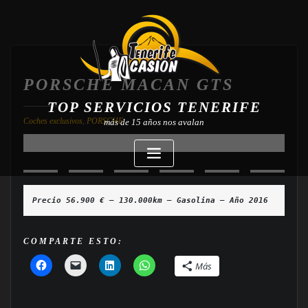
PORSCHE MACAN GTS
TOP SERVICIOS TENERIFE
Coches exclusivos
,
PORSCHE
más de 15 años nos avalan
Precio 56.900 € — 130.000km — Gasolina — Año 2016
COMPARTE ESTO:
Más