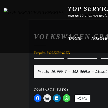
TOP SERVI
más de 15 años nos avala
VOLKSWAGEN CR
INICIO
NOSOT
Furgón
,
VOLKSWAGEN
Precio 19.900 € — 192.500km — Diesel
COMPARTE ESTO:
Más