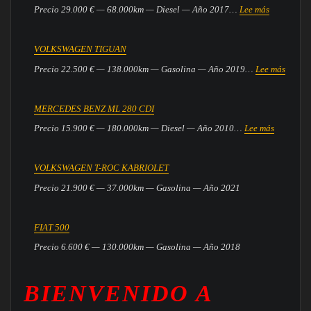
:
Precio 29.000 € — 68.000km — Diesel — Año 2017…
Lee más
BMW
X4
VOLKSWAGEN TIGUAN
DRIVE
:
Precio 22.500 € — 138.000km — Gasolina — Año 2019…
Lee más
2.O
VOLK
PACK
TIGUA
M
MERCEDES BENZ ML 280 CDI
:
Precio 15.900 € — 180.000km — Diesel — Año 2010…
Lee más
MERCED
BENZ
VOLKSWAGEN T-ROC KABRIOLET
ML
Precio 21.900 € — 37.000km — Gasolina — Año 2021
280
CDI
FIAT 500
Precio 6.600 € — 130.000km — Gasolina — Año 2018
BIENVENIDO A