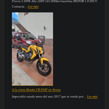
Precio 5.499€ Año 2009 141.000km Gasolina MOTOR 1.0 69CV
:
Contacta…
Lee más
SE
VENDE
FIAT
500
GRIS
A la venta Honda CB 650F en Arona
:
Impecable estado moto del ano 2017 que se vende por…
Lee más
A
la