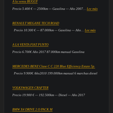
A la venta BUGGY
venta
:
Precio 5.400 € — 2500km — Gasolina — Año 2007…
Lee más
Honda
A
CB
la
650F
RENAULT MEGANE TECH ROAD
venta
en
:
Precio 10.300 € — 87.000km — Gasolina — Año…
Lee más
BUGGY
Arona
RENAULT
MEGANE
A LA VENTA FIAT PUNTO
TECH
Precio 6.700€ Año 2017 87.000km manual Gasolina
ROAD
MERCEDES BENZ Clase C C 220 Blue Efficiency Estate 5p.
Precio 9.900€ Año2010 199.000km manual 6 marchas diesel
VOLKSWAGEN CRAFTER
Precio 19.900 € — 192.500km — Diesel — Año 2017
BMW X4 DRIVE 2.O PACK M