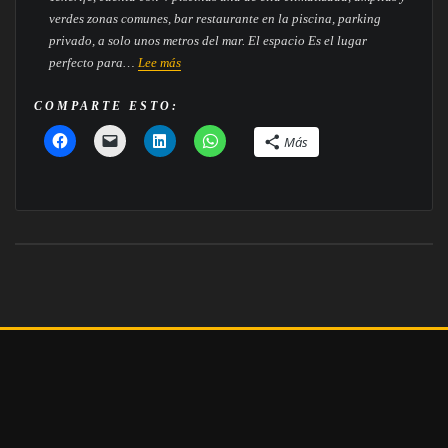
verdes zonas comunes, bar restaurante en la piscina, parking
privado, a solo unos metros del mar. El espacio Es el lugar
:
perfecto para…
Lee más
Casa
Paraiso,
COMPARTE ESTO:
tu
Más
casa
vacacional
en
Tenerife
Sur