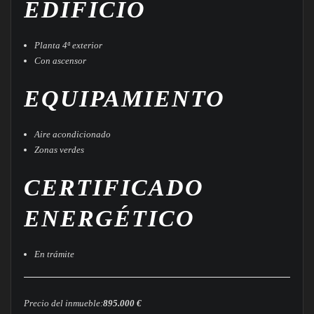
EDIFICIO
Planta 4ª exterior
Con ascensor
EQUIPAMIENTO
Aire acondicionado
Zonas verdes
CERTIFICADO
ENERGÉTICO
En trámite
Precio del inmueble:
895.000 €