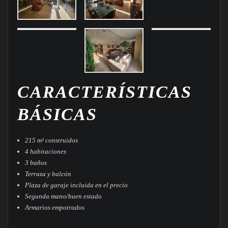
CARACTERÍSTICAS
BÁSICAS
215 m² construidos
4 habitaciones
3 baños
Terraza y balcón
Plaza de garaje incluida en el precio
Segunda mano/buen estado
Armarios empotrados