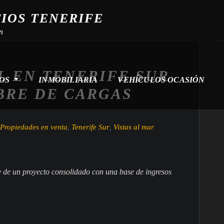
CIOS TENERIFE
n
L EN TENERIFE SUR
ROS
INMOBILIARIA
VEHÍCULOS OCASIÓN
BRE DE CARGAS
Propiedades en venta
,
Tenerife Sur
,
Vistas al mar
e de un proyecto consolidado con una base de ingresos