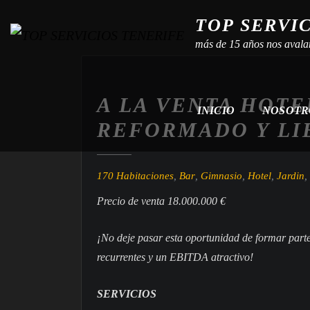
TOP SERVI
más de 15 años nos avala
A LA VENTA HOTE
INICIO
NOSOT
REFORMADO Y LI
170 Habitaciones
,
Bar
,
Gimnasio
,
Hotel
,
Jardin
,
Precio de venta
1
8
.
0
0
0
.
0
0
0
€
¡No deje pasar esta oportunidad de formar part
recurrentes y un EBITDA atractivo!
SERVICIOS