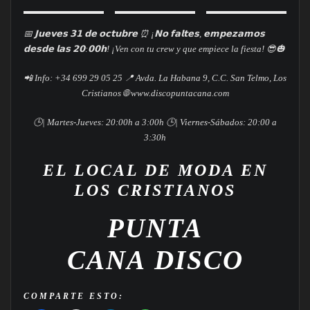
📅 𝗝𝘂𝗲𝘃𝗲𝘀 𝟯𝟭 𝗱𝗲 𝗼𝗰𝘁𝘂𝗯𝗿𝗲 ⏰ ¡𝗡𝗼 𝗳𝗮𝗹𝘁𝗲𝘀, 𝗲𝗺𝗽𝗲𝘇𝗮𝗺𝗼𝘀
𝗱𝗲𝘀𝗱𝗲 𝗹𝗮𝘀 𝟮𝟬:𝟬𝟬𝗵!
¡Ven con tu crew y que empiece la fiesta! 😎🎃
📲 Info: +34 699 29 05 25
📍 Avda. La Habana 9, C.C. San Telmo, Los
Cristianos
🌐 www.discopuntacana.com
🕒| Martes-Jueves: 20:00h a 3:00h
🕒| Viernes-Sábados: 20:00 a
3:30h
EL LOCAL DE MODA EN
LOS CRISTIANOS
PUNTA
CANA
D
I
S
C
O
COMPARTE ESTO: