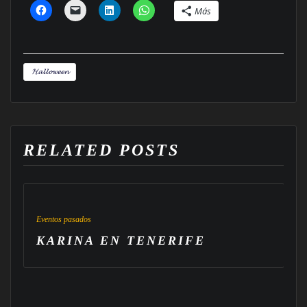
Más
𝓗𝓪𝓵𝓵𝓸𝔀𝓮𝓮𝓷
RELATED POSTS
Eventos pasados
KARINA EN TENERIFE