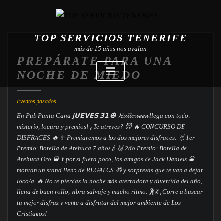
TOP SERVICIOS TENERIFE
más de 15 años nos avalan
PREPÁRATE PARA UNA
NOCHE DE MIEDO
Eventos pasados
En Pub Punta Cana 𝗝𝗨𝗘𝗩𝗘𝗦 𝟯𝟭
🎃 𝓗𝓪𝓵𝓵𝓸𝔀𝓮𝓮𝓷 llega con todo:
misterio, locura y premios! ¿Te atreves? 😈
🔥 CONCURSO DE
DISFRACES 🔥 ✨ Premiaremos a los dos mejores disfraces:
🥇 1er
Premio: Botella de Arehuca 7 años 🍾
🥈 2do Premio: Botella de
Arehuca Oro 🥃
Y por si fuera poco, los amigos de Jack Daniels 🥃
montan un stand lleno de REGALOS 🎁 y sorpresas que te van a dejar
loco/a. 🔥
No te pierdas la noche más aterradora y divertida del año,
llena de buen rollo, vibra salvaje y mucho ritmo. 🕺💃 ¡Corre a buscar
tu mejor disfraz y vente a disfrutar del mejor ambiente de Los
Cristianos!