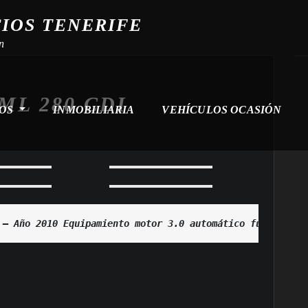
CIOS TENERIFE
n
ML 280 CDI
ROS
INMOBILIARIA
VEHÍCULOS OCASIÓN
 — Año 2010 Equipamiento motor 3.0 automático full extra