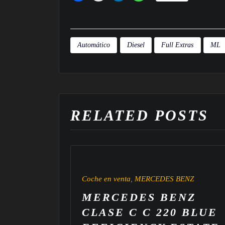
Automático
Diesel
Full Extras
ML
RELATED POSTS
BENZ
Coche en venta
,
MERCEDES BENZ
NZ
MERCEDES BENZ
0 BLUE
CLASE C C 220 BLUE