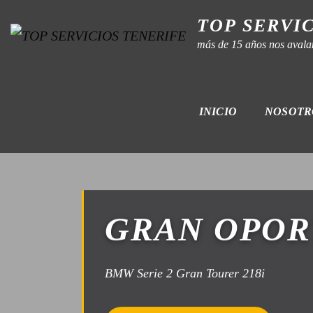
TOP SERVI
más de 15 años nos avala
INICIO
NOSOT
GRAN OPOR
BMW Serie 2 Gran Tourer 218i