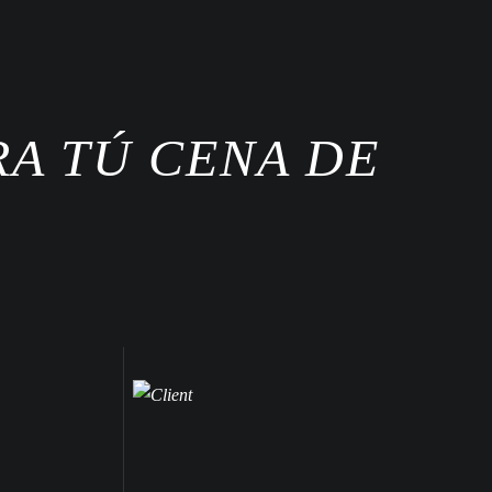
RA TÚ CENA DE