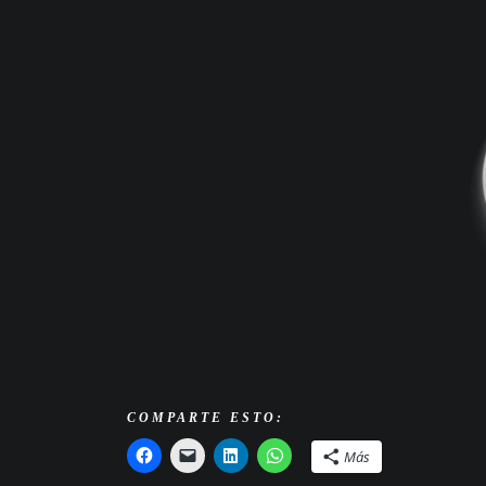
COMPARTE ESTO:
Más