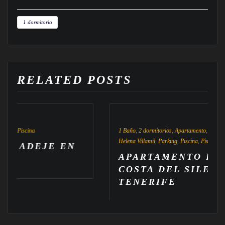
1 dormitorio
RELATED POSTS
1 Baño
,
2 dormitorios
,
Apartamento
,
Garaje
,
Gimnasio
,
Helena Villamil
,
Parking
,
Piscina
,
Pista de Tenis
,
Propiedades en
E EN
APARTAMENTO EN VENTA 
COSTA DEL SILENCIO,
TENERIFE