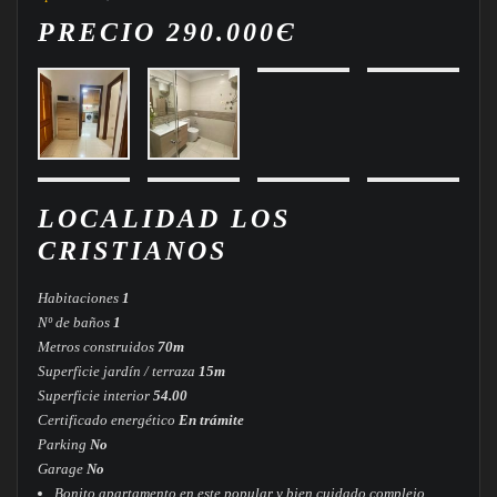
PRECIO 290.000
Є
LOCALIDAD
LOS
CRISTIANOS
Habitaciones
1
Nº de baños
1
Metros construidos
70m
Superficie jardín / terraza
15m
Superficie interior
54.00
Certificado energético
En trámite
Parking
No
Garage
No
Bonito apartamento en este popular y bien cuidado complejo