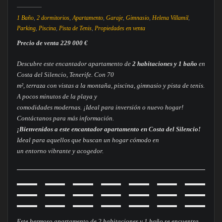
1 Baño
,
2 dormitorios
,
Apartamento
,
Garaje
,
Gimnasio
,
Helena Villamil
,
Parking
,
Piscina
,
Pista de Tenis
,
Propiedades en venta
Precio de venta 229 000 €
Descubre este encantador apartamento de
2 habitaciones y 1 baño
en
Costa del Silencio, Tenerife. Con 70
m², terraza con vistas a la montaña, piscina, gimnasio y pista de tenis.
A pocos minutos de la playa y
comodidades modernas. ¡Ideal para inversión o nuevo hogar!
Contáctanos para más información.
¡Bienvenidos a este encantador apartamento en Costa del Silencio!
Ideal para aquellos que buscan un hogar cómodo en
un entorno vibrante y acogedor.
Este hermoso apartamento de 2 habitaciones y 1 baño se encuentra