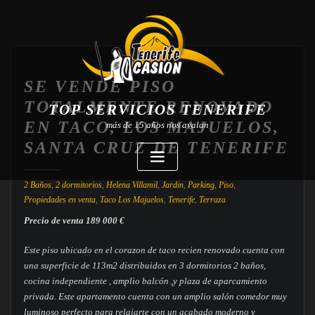
SE VENDE PISO
TOTALMENTE RENOVADO
TOP SERVICIOS TENERIFE
EN TACO, LOS MAJUELOS,
más de 15 años nos avalan
SANTA CRUZ DE TENERIFE
2 Baños
,
2 dormitorios
,
Helena Villamil
,
Jardin
,
Parking
,
Piso
,
Propiedades en venta
,
Taco Los Majuelos
,
Tenerife
,
Terraza
Precio de venta 189 000 €
Este piso ubicado en el corazon de taco recien renovado cuenta con
una superficie de 113m2 distribuidos en 3 dormitorios 2 baños,
cocina independiente , amplio balcón ,y plaza de aparcamiento
privada. Este apartamento cuenta con un amplio salón comedor muy
luminoso perfecto para relajarte con un acabado moderno y