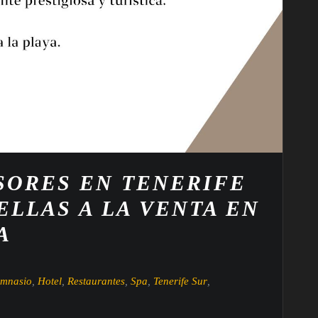
SORES EN TENERIFE
ELLAS A LA VENTA EN
A
mnasio
,
Hotel
,
Restaurantes
,
Spa
,
Tenerife Sur
,