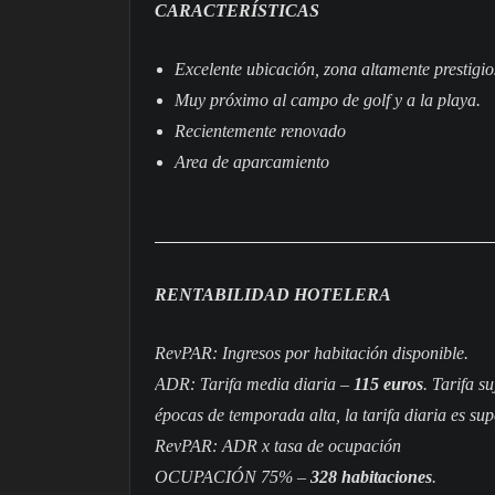
CARACTERÍSTICAS
E
x
c
e
l
e
n
t
e
u
b
i
c
a
c
i
ó
n
,
z
o
n
a
a
l
t
a
m
e
n
t
e
p
r
e
s
t
i
g
i
o
M
u
y
p
r
ó
x
i
m
o
a
l
c
a
m
p
o
d
e
g
o
l
f
y
a
l
a
p
l
a
y
a
.
R
e
c
i
e
n
t
e
m
e
n
t
e
r
e
n
o
v
a
d
o
A
r
e
a
d
e
a
p
a
r
c
a
m
i
e
n
t
o
RENTABILIDAD HOTELERA
RevPAR: Ingresos por habitación disponible.
ADR: Tarifa media diaria –
115 euros
. Tarifa s
épocas de temporada alta, la tarifa diaria es supe
RevPAR: ADR x tasa de ocupación
OCUPACIÓN 75% –
328 habitaciones
.