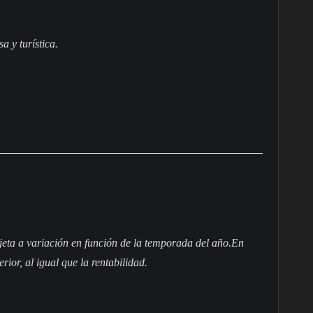
s
a
y
t
u
r
í
s
t
i
c
a
.
ujeta a variación en función de la temporada del año.En
rior, al igual que la rentabilidad.