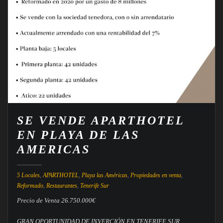
SE VENDE APARTHOTEL
EN PLAYA DE LAS
AMERICAS
5 Locales
,
APARTHOTEL
,
Playa las Américas
,
Propiedades en venta
,
Reformado
,
Restaurantes
,
Tenerife Sur
Precio de Venta 26.750.000€
GRAN OPORTUNIDAD DE INVERCIÓN EN TENERIFE SUR