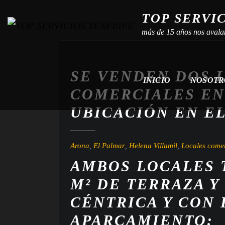
TOP SERVI
más de 15 años nos avala
SE VENDEN DOS 
INICIO
NOSOT
COMERCIALES EN
UBICACIÓN EN E
Arona
,
El Palmar
,
Helena Villamil
,
Locales comer
AMBOS LOCALES T
M² DE TERRAZA Y
CÉNTRICA Y CON
APARCAMIENTO: