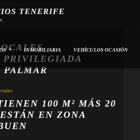
CIOS TENERIFE
n
LOCALES
ROS
INMOBILIARIA
VEHÍCULOS OCASIÓN
 PRIVILEGIADA
L PALMAR
ciales
IENEN 100 M² MÁS 20
 ESTÁN EN ZONA
 BUEN