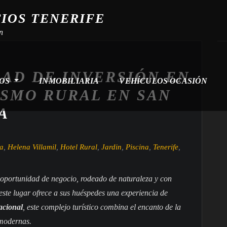
CIOS TENERIFE
n
AD DE INVERSIÓN EN
ROS
INMOBILIARIA
VEHÍCULOS OCASIÓN
ISMO RURAL EN SAN
A
ca
,
Helena Villamil
,
Hotel Rural
,
Jardin
,
Piscina
,
Tenerife
,
oportunidad de negocio, rodeado de naturaleza y con
este lugar ofrece a sus huéspedes una experiencia de
acional
, este complejo turístico combina el encanto de la
 modernas.