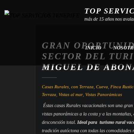
TOP SERVI
más de 15 años nos avala
GRAN OPORTUNID
INICIO
NOSOT
SECTOR DEL TUR
MIGUEL DE ABON
Casas Rurales
,
con Terraza
,
Cueva
,
Finca Rusti
Terraza
,
Vistas al mar
,
Vistas Panorámicas
Éstas casas Rurales vacacionales son una gran 
vistas panorámicas a la costa y a las montañas, 
desconexión total.
Ideal para turismo rural vac
tradición autóctona con todas las comodidades