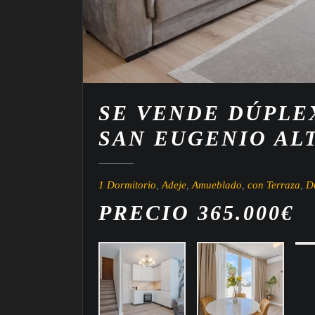
SE VENDE DÚPLE
SAN EUGENIO AL
1 Dormitorio
,
Adeje
,
Amueblado
,
con Terraza
,
D
PRECIO 365.000€