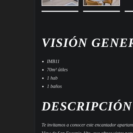
VISIÓN GENE
IMB11
70m² útiles
1 hab
1 baños
DESCRIPCIÓN
Te invitamos a conocer este encantador apartam