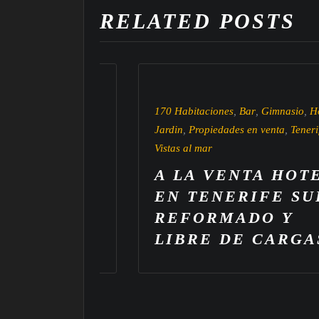
RELATED POSTS
170 Habitaciones
,
Bar
,
Gimnasio
,
Hotel
,
es en venta
,
Jardin
,
Propiedades en venta
,
Tenerife Sur
,
rife Sur
Vistas al mar
A LA VENTA HOTEL
EN
EN TENERIFE SUR
REFORMADO Y
LIBRE DE CARGAS