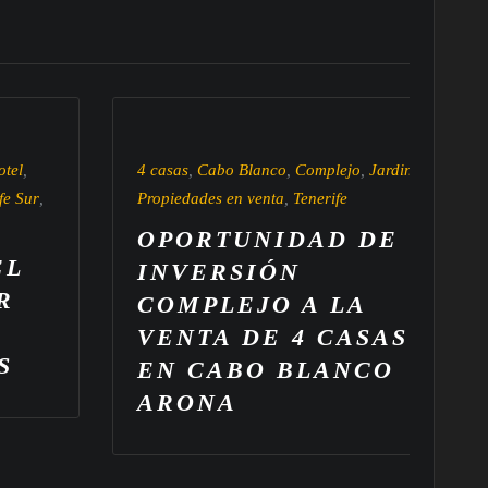
4 casas
,
Cabo Blanco
,
Complejo
,
Jardin
,
3 
Propiedades en venta
,
Tenerife
He
Vis
OPORTUNIDAD DE
O
INVERSIÓN
C
COMPLEJO A LA
P
VENTA DE 4 CASAS
G
EN CABO BLANCO
V
ARONA
H