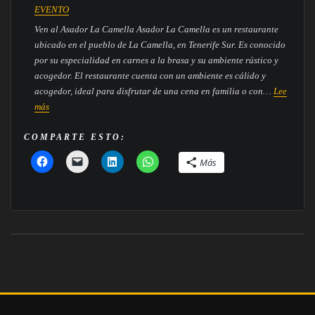
MEJORES
EVENTO
RESTAURANTES
Ven al Asador La Camella Asador La Camella es un restaurante
TOP
ubicado en el pueblo de La Camella, en Tenerife Sur. Es conocido
EN
por su especialidad en carnes a la brasa y su ambiente rústico y
TENERIFE
acogedor. El restaurante cuenta con un ambiente es cálido y
SUR
acogedor, ideal para disfrutar de una cena en familia o con…
Lee
PARA
:
más
CELEBRAR
ASADOR
TU
LA
COMPARTE ESTO:
CENA
CAMELLA
DE
Más
IDEAL
EMPRESA
PARA
CUALQUIEN
TIPO
DE
EVENTO