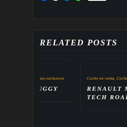
RELATED POSTS
oches exclusivos
Coche en venta
,
Coches exclusivos
,
Renau
 BUGGY
RENAULT MEGANE
TECH ROAD