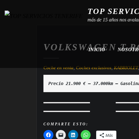
TOP SERVI
más de 15 años nos avala
VOLKSWAGEN T-R
INICIO
NOSOT
Coche en venta
,
Coches exclusivos
,
KABRIOLET
COMPARTE ESTO:
Más