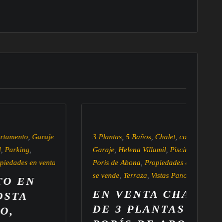
aje
3 Plantas
,
5 Baños
,
Chalet
,
con Terraza
,
Garaje
,
Helena Villamil
,
Piscina
,
enta
Poris de Abona
,
Propiedades en venta
,
se vende
,
Terraza
,
Vistas Panorámicas
EN VENTA CHALET
DE 3 PLANTAS EN