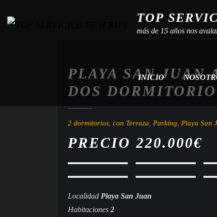
TOP SERVI
más de 15 años nos avala
PLAYA SAN JUAN
INICIO
NOSOT
DOS DORMITORIO
2 dormitorios
,
con Terraza
,
Parking
,
Playa San 
PRECIO
220.000€
Localidad
Playa San Juan
Habitaciones
2