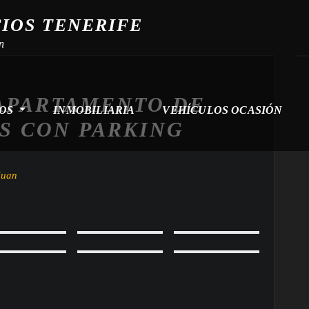
CIOS TENERIFE
n
 APARTAMENTO DE
ROS
INMOBILIARIA
VEHÍCULOS OCASIÓN
S CON PARKING
Juan