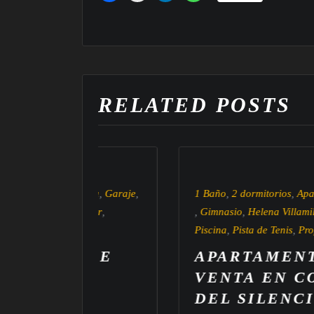
RELATED POSTS
 Terraza
,
Garaje
,
1 Baño
,
2 dormitorios
,
Apartamento
,
Gar
de Guimar
,
,
Gimnasio
,
Helena Villamil
,
Parking
,
Piscina
,
Pista de Tenis
,
Propiedades en v
AD DE
APARTAMENTO EN
N
VENTA EN COSTA
E
DEL SILENCIO,