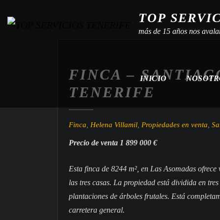
TOP SERVI
más de 15 años nos avala
FINCA – SANTIAG
INICIO
NOSOT
TENERIFE
Finca
,
Helena Villamil
,
Propiedades en venta
,
Sa
Precio de venta 1 899 000 €
Esta finca de 8244 m², en Las Asomadas ofrece v
las tres casas. La propiedad está dividida en tre
plantaciones de árboles frutales. Está completam
carretera general.