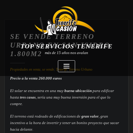
SE VENDE TERRENO
URBANO EN SAN ISIDRO
TOP SERVICIOS TENERIFE
1.800M2
más de 15 años nos avalan
Propiedades en venta
,
se vende
,
Tenerife
,
Terreno Urbano
Precio a la venta 260.000 euros
El solar se encuentra en una muy
buena ubicación
para edificar
hasta
tres casas
, sería una muy buena inversión para el que lo
compre.
El terreno está rodeado de edificaciones de
gran valor
, gran
incentivo a la hora de invertir y tener un bonito proyecto que sacar
hacia delante.