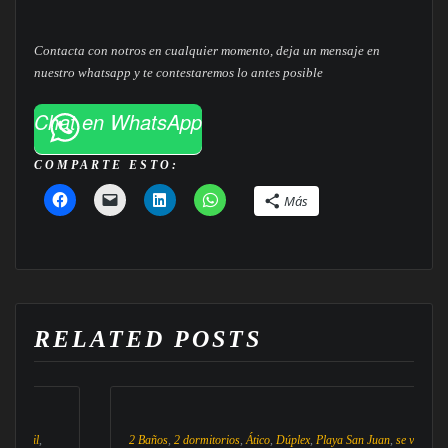
Contacta con notros en cualquier momento, deja un mensaje en
nuestro whatsapp y te contestaremos lo antes posible
Chat en WhatsApp
COMPARTE ESTO:
Más
RELATED POSTS
il
,
2 Baños
,
2 dormitorios
,
Ático
,
Dúplex
,
Playa San Juan
,
se vende